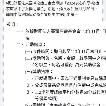
轉知財團法人臺灣癌症基金會舉辦「2024安心向學-癌症
家庭國中子女獎助學金」活動，延長收件至11月29日，
請國中部導師協助符合資格學生提出申請。
說明：
一、
依據財團法人臺灣癌症基金會113年11月1日臺
理。
二、
活動訊息：
(一)
收件時間：即日起至113年11月29日止
(二)
獎助對象、名額、金額：就學國中之癌
0名學生，每名可獲得1萬元獎助學金。
(三)
獎助資格：
１、
正就讀國中，須為正式學制並具有學
２、
父或母罹患癌症且目前治療中或完成治
３、
112學年度成績平均分數達60分或具
等優異成績）。
(四)
需檢附「家庭故事分享（500字以上）